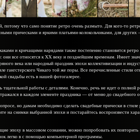
, потому что само понятие ретро очень размыто. Для кого-то ретро
емными прическами и яркими платьями-колокольчиками, для других —
жаками и кричащими нарядами также постепенно становится ретро 
ли: они все относятся к XX веку и позднейшим временам. Имеет зна
бряного века или народный праздник эпохи коллективизации и инду
тиле гангстерского Чикаго той же поры. Все перечисленные стили о
кой свадьбы есть в нашей фотогалерее.
ь тщательной работы с деталями. Конечно, речь не идет о полной р
отражался в каждом элементе праздника — от меню до свадебного об
просе, но дамам необходимо сделать свадебные прически в стиле р
ите на снимки выбранной эпохи и постарайтесь воспроизвести хар
ие эпоху в массовом сознании, можно попробовать их повторить (
имок легко в с помощью компьютерной программы.