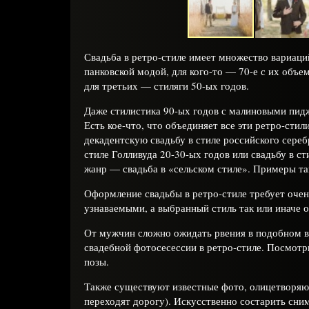
Свадьба в ретро-стиле имеет множество вариаций
панковской модой, для кого-то — 70-е с их объ
для третьих — стиляги 50-ых годов.
Даже стилистика 90-ых годов с малиновыми пид
Есть кое-что, что объединяет все эти ретро-сти
декадентскую свадьбу в стиле российского сере
стиле Голливуда 20-30-ых годов или свадьбу в с
жанр — свадьба в «сельском стиле». Примеры та
Оформление свадьбы в ретро-стиле требует очен
узнаваемыми, а выбранный стиль так или иначе 
От мужчин сложно ожидать рвения в подобном во
свадебной фотосесессии в ретро-стиле. Посмотр
позы.
Также существуют известные фото, олицетворяющ
переходят дорогу). Искусственно состарить сн