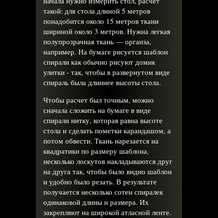
начала нужно измерить стол, расчет
такой: для стола длиной 5 метров
понадобится около 15 метров ткани
шириной около 3 метров. Нужна легкая
полупрозрачная ткань — органза,
например. На бумаге рисуется шаблон
спирали как обычно рисуют домик
улитки - так, чтобы в развернутом виде
спираль была длиннее высоты стола.
Чтобы расчет был точным, можно
сначала сложить на бумаге в виде
спирали нитку, которая равна высоте
стола и сделать пометки карандашом, а
потом обвести. Ткань нарезается на
квадратики по размеру шаблона,
несколько лоскутов накладываются друг
на друга так, чтобы было видно шаблон
и удобно было резать. В результате
получается несколько сотен спиралек
одинаковой длины и размера. Их
закрепляют на широкой атласной ленте.